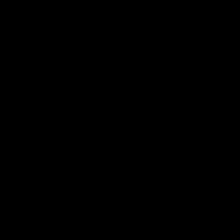
2
太阳集团网站8722