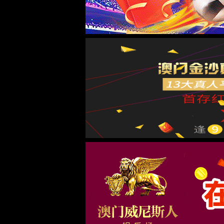
立即咨询
企业新闻
行业资讯