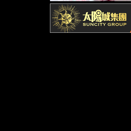
2023-09
2023-08