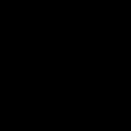
-08
9
10
11
12
13
14
»
阳集团网站8722，更懂背调