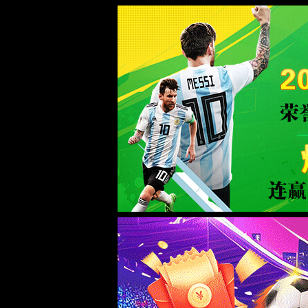
官方网站-www.8722.com-太阳集
首页
我们的服务
解决方案
背调优势
太
了解太阳集团网站8722的