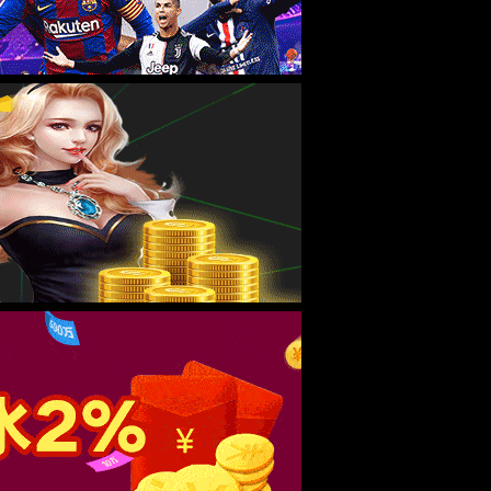
热门标签
资讯 | 祝贺太阳集团网站8722公司再次当选广东省人力资源管理协会理事单位！
太阳集团网站8722
校企合作
产学研单位
背调服务机构
人才先行
信用企业
背调