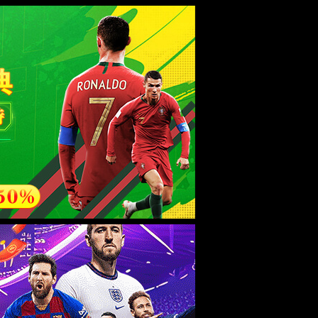
EN
400-188-0700
系统登录
尽调服务端
网站8722