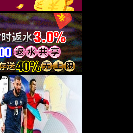
背调优势
人力资源
人力资源管理
热门新闻
喜报｜实力加冕！太阳集团网站8722斩获CFS财经峰会两项重磅行业大奖
太阳集团网站8722公司获质量管理体系认证：卓越品质，深得客户信赖！
从合规尽调到中高管背调：太阳集团网站8722如何建立差异化专业能力？
选择国内知名背调公司时应该注意哪些方面呢？
2026国内第三方背调公司汇总（六）新鲜出炉！